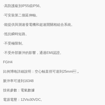
·高防護級別IP55或IP56。
·可安裝第二個延伸軸。
·能提供與測速發電機和超速開關相組合系統。
·抵抗瞬時短路。
·不受極限制。
·不受外部脈沖的影響，通過EMI認證。
FGH4
比例博咯詳細說明：空心軸直徑可達到25mm，
脈沖率可達到16348
技術參數：電氣數據
電源電壓：12Vto30VDC,