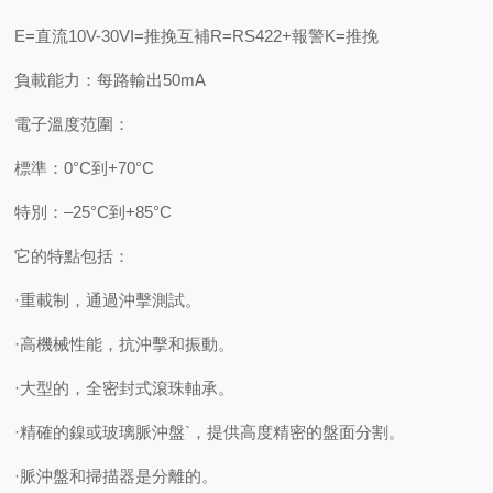
E=直流10V-30VI=推挽互補R=RS422+報警K=推挽
負載能力：每路輸出50mA
電子溫度范圍：
標準：0°C到+70°C
特別：–25°C到+85°C
它的特點包括：
·重載制，通過沖擊測試。
·高機械性能，抗沖擊和振動。
·大型的，全密封式滾珠軸承。
·精確的鎳或玻璃脈沖盤`，提供高度精密的盤面分割。
·脈沖盤和掃描器是分離的。