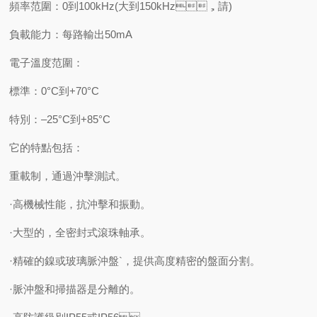
頻率范圍：0到100kHz(大到150kHz，請)
負載能力：每路輸出50mA
電子溫度范圍：
標準：0°C到+70°C
特別：–25°C到+85°C
它的特點包括：
重載制，通過沖擊測試。
·高機械性能，抗沖擊和振動。
·大型的，全密封式滾珠軸承。
·精確的鎳或玻璃脈沖盤`，提供高度精密的盤面分割。
·脈沖盤和掃描器是分離的。