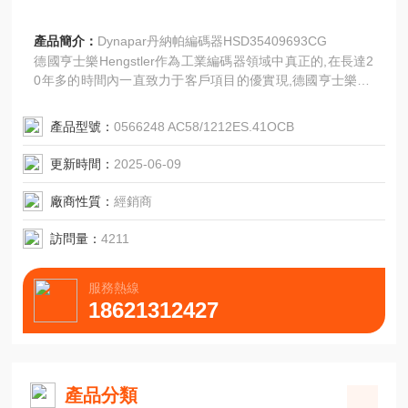
產品簡介：
Dynapar丹納帕編碼器HSD35409693CG
德國亨士樂Hengstler作為工業編碼器領域中真正的,在長達2
0年多的時間內一直致力于客戶項目的優實現,德國亨士樂He
ngstler的編碼器適用于幾乎所有的工業領域：
鋼鐵業,紡織業,包裝機器,搬運業,玻璃制造和機器人制造
產品型號：
0566248 AC58/1212ES.41OCB
等。該編碼器也適用于所有的苛刻工作環境：腐蝕
的,易爆的以及電磁干擾環境。
更新時間：
2025-06-09
德國亨士樂Hengstler編碼器,德國亨士樂H
廠商性質：
經銷商
訪問量：
4211
服務熱線
18621312427
產品分類