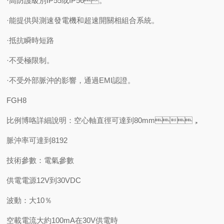
·高防護級別IP55或IP56。
·能提供與測速發電機和超速開關相組合系統。
·抵抗瞬時短路
·不受極限制。
·不受外部脈沖的影響，通過EMI認證。
FGH8
比例博咯詳細說明：空心軸直徑可達到80mm，
脈沖率可達到8192
技術參數：電氣參數
供電電源12V到30VDC
波動：大10％
空載電流大約100mA在30V供電時