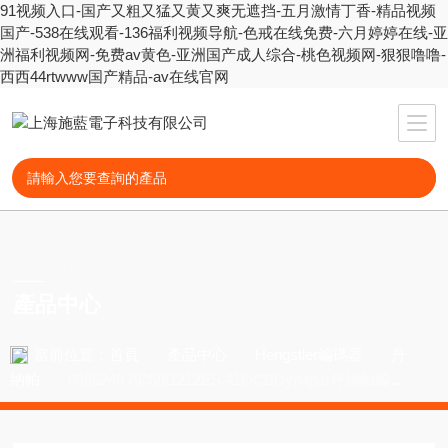
91视频入口-国产又粗又猛又黄又爽无遮挡-五月激情丁香-精品视频
国产-538在线观看-136福利视频导航-色戒在线免费-六月婷婷在线-亚
洲福利视频网-免费av黄色-亚洲国产成人综合-桃色视频网-狠狠噜噜-
西西44rtwww国产精品-av在线官网
PRODUCT
產品中心
當前位置：
首頁
產品中心
Hengstler編碼器
丹
納帕
0566248 AC58/1212ES.41OCBDynapar丹納帕編碼
器HSD35409693CG