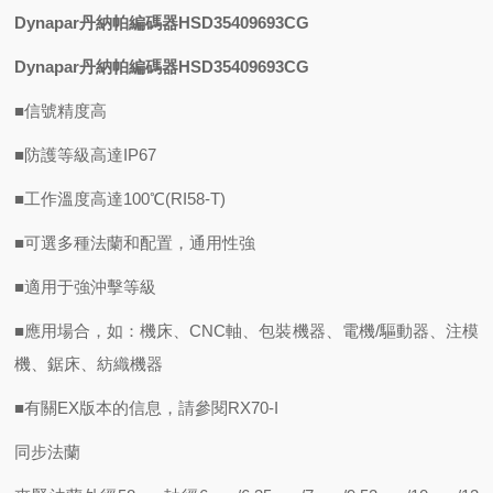
Dynapar丹納帕編碼器HSD35409693CG
Dynapar丹納帕編碼器HSD35409693CG
■信號精度高
■防護等級高達IP67
■工作溫度高達100℃(RI58-T)
■可選多種法蘭和配置，通用性強
■適用于強沖擊等級
■應用場合，如：機床、CNC軸、包裝機器、電機/驅動器、注模
機、鋸床、紡織機器
■有關EX版本的信息，請參閱RX70-I
同步法蘭